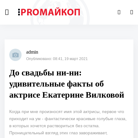
admin
Опубликовано: 08:41, 19 март 2021
До свадьбы ни-ни:
удивительные факты об
актрисе Екатерине Вилковой
Когда при мне произносят имя этой актрисы, первое что
приходит на ум - фантастически красивые голубые глаза,
в которых хочется раствориться без остатка.
Проницательный взгляд этих глаз завораживает,