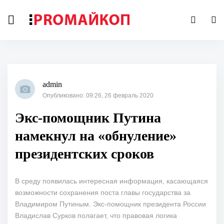
admin
Опубликовано: 09:26, 26 февраль 2020
Экс-помощник Путина
намекнул на «обнуление»
президентских сроков
В среду появилась интересная информация, касающаяся
возможности сохранения поста главы государства за
Владимиром Путиным. Экс-помощник президента России
Владислав Сурков полагает, что правовая логика