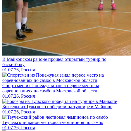
В Майкопском районе прошел открытый турнир по
баскетболу
01.07.26, Россия
Спортсмен из Понежукая занял первое место на
соревнованиях по самбо в Московской области
01.07.26, Россия
Боксеры из Тульского победили на турнире в Майкопе
01.07.26, Россия
Теучежский район чествовал чемпионов по самбо
01.07.26, Россия