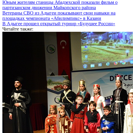
Юным жителям станицы Абадзехской показали фильм о
партизанском движении Майкопского района
Ветераны СВО из Адыгеи показывают свои навыки на
площадках чемпионата «Абилимпикс» в Казани
В Адыгее прошел открытый турнир «Будущее России»
Читайте также: