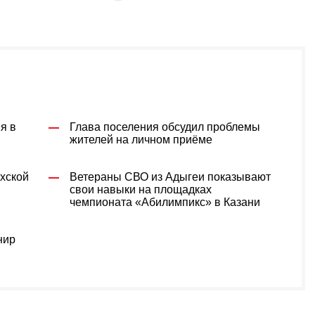
я в
Глава поселения обсудил проблемы
жителей на личном приёме
хской
Ветераны СВО из Адыгеи показывают
м
свои навыки на площадках
чемпионата «Абилимпикс» в Казани
нир