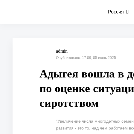
Россия
admin
Опубликовано: 17:09, 05 июнь 2025
Адыгея вошла в д
по оценке ситуац
сиротством
"Увеличение числа многодетных семей,
развития - это то, над чем работаем в