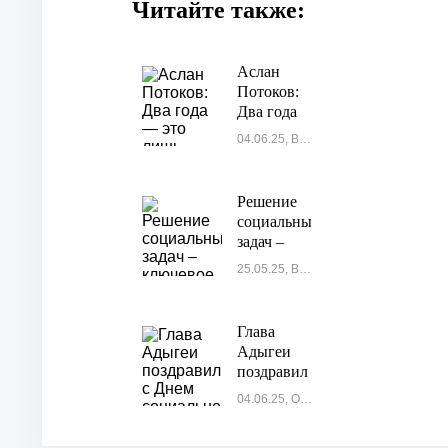
Читайте также:
Аслан
Потоков:
Два года
— это
04.06.25, Власть
лишь
начало
пути
Решение
социальных
задач –
ключевое
25.05.25, Власть
направление
деятельности
Глава
Адыгеи
поздравил
с Днем
04.06.25, Общество-1
социального
работника