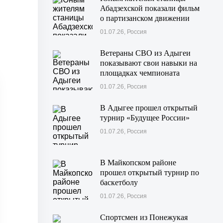
Абадзехской показали фильм
о партизанском движении
Майкопского района
01.07.26, Россия
Ветераны СВО из Адыгеи
показывают свои навыки на
площадках чемпионата
«Абилимпикс» в Казани
01.07.26, Россия
В Адыгее прошел открытый
турнир «Будущее России»
01.07.26, Россия
В Майкопском районе
прошел открытый турнир по
баскетболу
01.07.26, Россия
Спортсмен из Понежукая