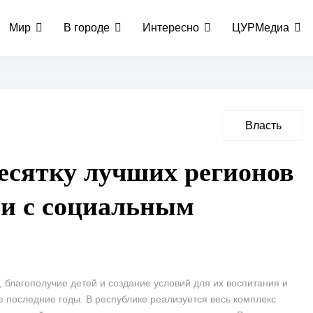
Мир
В городе
Интересно
ЦУРМедиа
Власть
есятку лучших регионов
ии с социальным
 благополучие детей и создание условий для их воспитания и
се последние годы. В республике реализуется весь комплекс