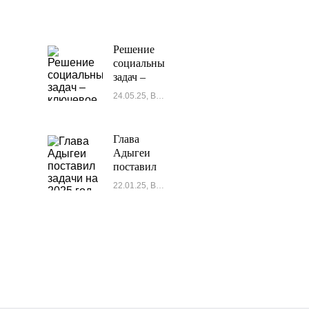
Решение
социальных
задач –
ключевое
24.05.25, Власть
направление
деятельности
Глава
Адыгеи
поставил
задачи на
22.01.25, Власть
2025 год
по
реализации
новых
национальных
проектов