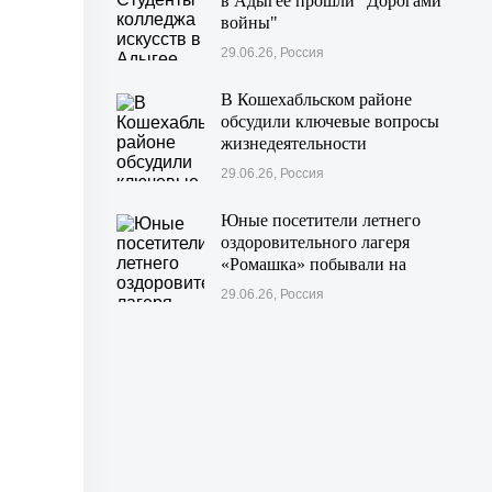
в Адыгее прошли "Дорогами
войны"
29.06.26, Россия
В Кошехабльском районе
обсудили ключевые вопросы
жизнедеятельности
муниципалитета
29.06.26, Россия
Юные посетители летнего
оздоровительного лагеря
«Ромашка» побывали на
экскурсии в Дондуковском
29.06.26, Россия
музее