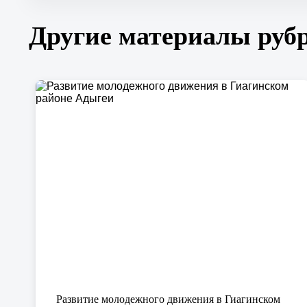
участников
мероприятия
Другие материалы руб
в
республиканской
филармонии
Развитие молодежного движения в Гиагинском