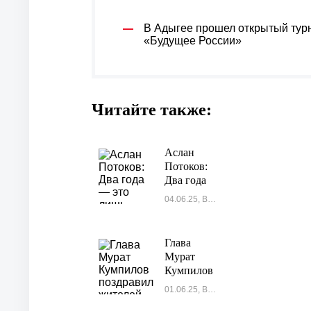
В Адыгее прошел открытый тур
«Будущее России»
Читайте также:
Аслан
Потоков:
Два года
— это
04.06.25, Власть
лишь
начало
пути
Глава
Мурат
Кумпилов
поздравил
01.06.25, Власть
жителей