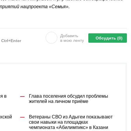
оприятий нацпроекта «Семья».
Добавить
Обсудить
(0)
в мою ленту
е
Ctrl+Enter
я в
Глава поселения обсудил проблемы
жителей на личном приёме
хской
Ветераны СВО из Адыгеи показывают
м
свои навыки на площадках
чемпионата «Абилимпикс» в Казани