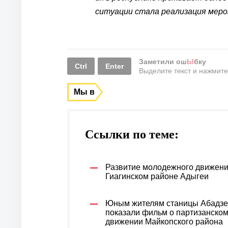
ситуации стала реализация мер
Заметили ош
Ы
бку
Ctrl
Enter
Выделите текст и нажмит
Мы в
Ссылки по теме:
Развитие молодежного движени
Гиагинском районе Адыгеи
Юным жителям станицы Абадзе
показали фильм о партизанско
движении Майкопского района