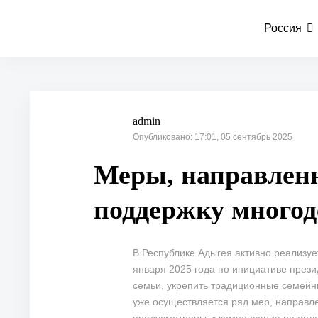
Россия
admin
Опубликовано: 17:01, 05 сентябрь 2025
Меры, направлен
поддержку многод
В Республике Адыгея активно реализу
января 2025 года по инициативе прези
семьи, укрепить традиционные семейн
уже осуществляется ряд мер, направл