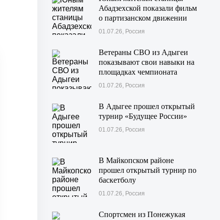
Абадзехской показали фильм
о партизанском движении
Майкопского района
01.07.26, Россия
Ветераны СВО из Адыгеи
показывают свои навыки на
площадках чемпионата
«Абилимпикс» в Казани
01.07.26, Россия
В Адыгее прошел открытый
турнир «Будущее России»
01.07.26, Россия
В Майкопском районе
прошел открытый турнир по
баскетболу
01.07.26, Россия
Спортсмен из Понежукая