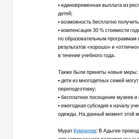
▪️ единовременная выплата из рес
детей;
▪️ возможность бесплатно получит
▪️ компенсация 30 % стоимости го
по образовательным программам 
результатов «хорошо» и «отлично
в течение учебного года.
Также были приняты новые меры:
▪️ дети из многодетных семей мог
переподготовку;
▪️ бесплатное посещение музеев и
▪️ ежегодная субсидия к началу у
одежды. На данный момент этой м
Мурат
Кумпилов
: В Адыгее прово