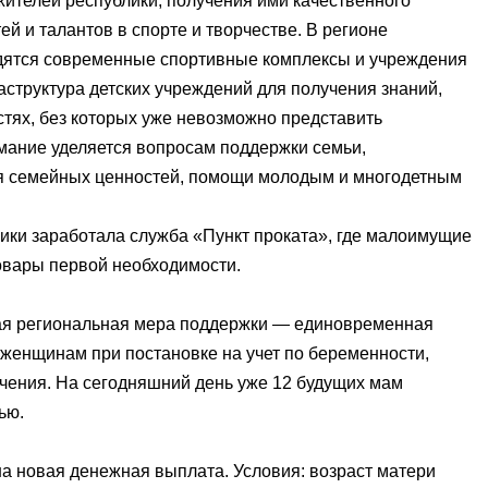
жителей республики, получения ими качественного
ей и талантов в спорте и творчестве. В регионе
дятся современные спортивные комплексы и учреждения
структура детских учреждений для получения знаний,
стях, без которых уже невозможно представить
ание уделяется вопросам поддержки семьи,
ия семейных ценностей, помощи молодым и многодетным
ики заработала служба «Пункт проката», где малоимущие
товары первой необходимости.
вая региональная мера поддержки — единовременная
 женщинам при постановке на учет по беременности,
ения. На сегодняшний день уже 12 будущих мам
ью.
на новая денежная выплата. Условия: возраст матери