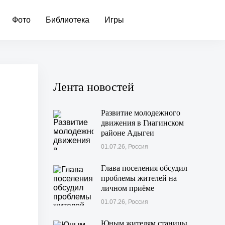
Фото
Библиотека
Игры
Лента новостей
Развитие молодежного
движения в Гиагинском
районе Адыгеи
01.07.26, Россия
Глава поселения обсудил
проблемы жителей на
личном приёме
01.07.26, Россия
Юным жителям станицы