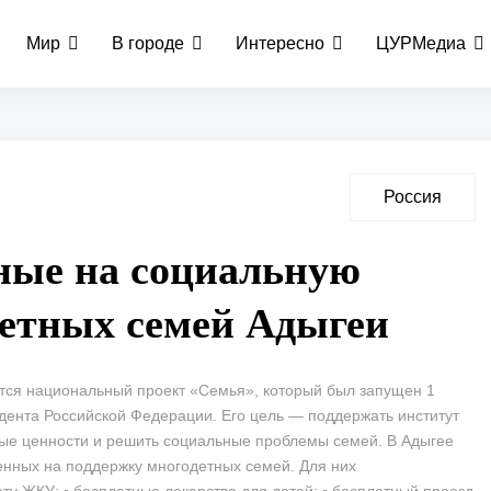
Мир
В городе
Интересно
ЦУРМедиа
Россия
ные на социальную
етных семей Адыгеи
ется национальный проект «Семья», который был запущен 1
дента Российской Федерации. Его цель — поддержать институт
ые ценности и решить социальные проблемы семей. В Адыгее
енных на поддержку многодетных семей. Для них