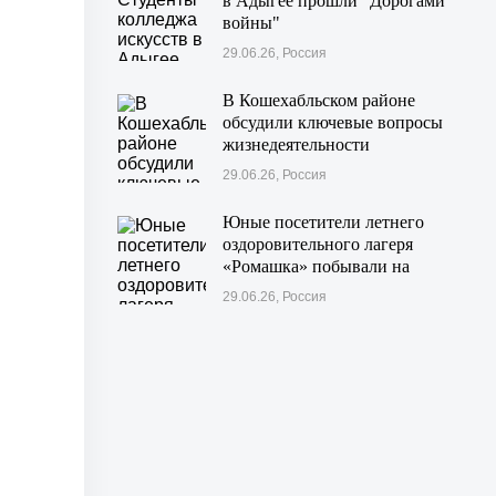
в Адыгее прошли "Дорогами
войны"
29.06.26, Россия
В Кошехабльском районе
обсудили ключевые вопросы
жизнедеятельности
муниципалитета
29.06.26, Россия
Юные посетители летнего
оздоровительного лагеря
«Ромашка» побывали на
экскурсии в Дондуковском
29.06.26, Россия
музее