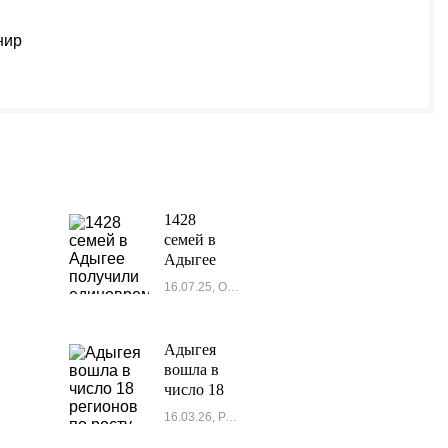
нир
1428
семей в
Адыгее
получили
16.07.25, Общество-1
единовременное
пособие
при
Адыгея
рождении
вошла в
ребенка с
число 18
начала
регионов
16.03.26, Россия
2025 года
по росту