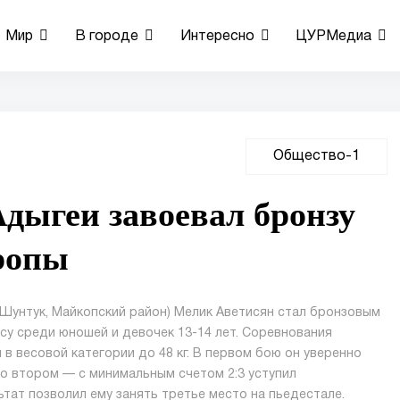
Мир
В городе
Интересно
ЦУРМедиа
Общество-1
дыгеи завоевал бронзу
ропы
унтук, Майкопский район) Мелик Аветисян стал бронзовым
су среди юношей и девочек 13-14 лет. Соревнования
 в весовой категории до 48 кг. В первом бою он уверенно
во втором — с минимальным счетом 2:3 уступил
тат позволил ему занять третье место на пьедестале.