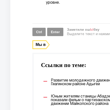
уровне.
Заметили ош
Ы
бку
Ctrl
Enter
Выделите текст и нажм
Мы в
Ссылки по теме:
Развитие молодежного движен
Гиагинском районе Адыгеи
Юным жителям станицы Абадз
показали фильм о партизанско
движении Майкопского района