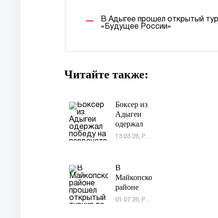
В Адыгее прошел открытый ту
«Будущее России»
Читайте также:
Боксер из
Адыгеи
одержал
победу на
13.03.26, Россия
первенстве
ЮФО
В
Майкопском
районе
прошел
01.07.26, Россия
открытый
турнир по