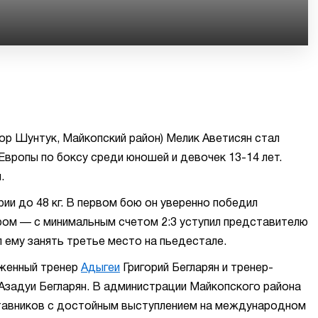
р Шунтук, Майкопский район) Мелик Аветисян стал
вропы по боксу среди юношей и девочек 13-14 лет.
.
ии до 48 кг. В первом бою он уверенно победил
ром — с минимальным счетом 2:3 уступил представителю
л ему занять третье место на пьедестале.
уженный тренер
Адыгеи
Григорий Бегларян и тренер-
Азадуи Бегларян. В администрации Майкопского района
ставников с достойным выступлением на международном