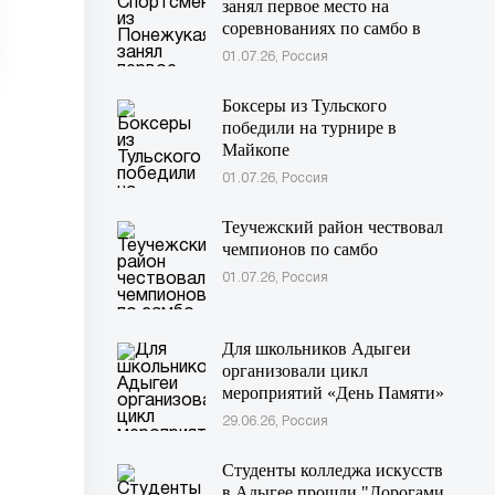
занял первое место на
соревнованиях по самбо в
Московской области
01.07.26, Россия
Боксеры из Тульского
победили на турнире в
Майкопе
01.07.26, Россия
Теучежский район чествовал
чемпионов по самбо
01.07.26, Россия
Для школьников Адыгеи
организовали цикл
мероприятий «День Памяти»
29.06.26, Россия
Студенты колледжа искусств
в Адыгее прошли "Дорогами