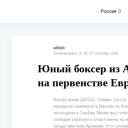
Россия
admin
Опубликовано: 21:25, 07 сентябрь 2025
Юный боксер из А
на первенстве Ев
Воспитанник ДЮСШ «Олимп» (хутор Ш
призером чемпионата Европы по бок
проходили в Сербии. Мелик выступал
победил сербского спортсмена, но 
представителю Армении. Этот резуль