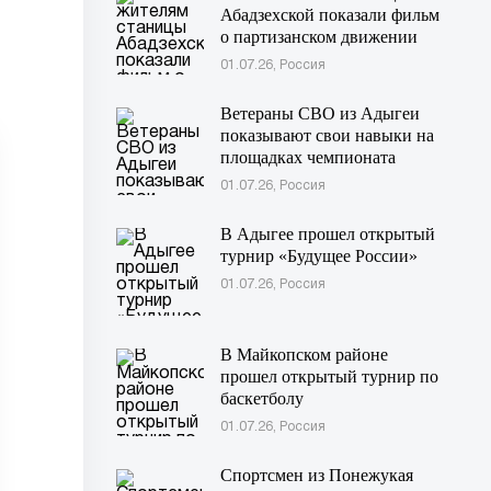
Абадзехской показали фильм
о партизанском движении
Майкопского района
01.07.26, Россия
Ветераны СВО из Адыгеи
показывают свои навыки на
площадках чемпионата
«Абилимпикс» в Казани
01.07.26, Россия
В Адыгее прошел открытый
турнир «Будущее России»
01.07.26, Россия
В Майкопском районе
прошел открытый турнир по
баскетболу
01.07.26, Россия
Спортсмен из Понежукая