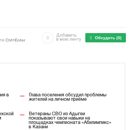
Добавить
Обсудить
(0)
Ctrl+Enter
в мою ленту
ите
ия в
Глава поселения обсудил проблемы
жителей на личном приёме
ехской
Ветераны СВО из Адыгеи
м
показывают свои навыки на
площадках чемпионата «Абилимпикс»
в Казани