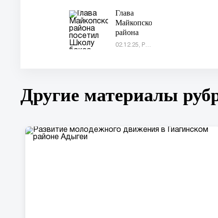
баскетболу
Глава
Майкопского
района
посетил
02.12.25, Россия
Школу
бокса
ДЮСШ
"Олимп"
Другие материалы руб