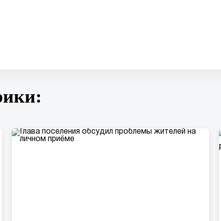
прошли в
Майкопе
х.
Тамбовском
рики: