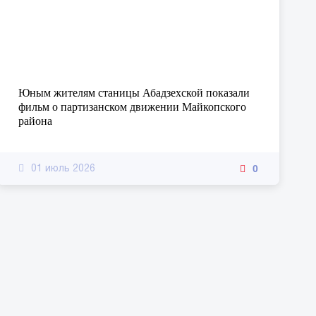
Юным жителям станицы Абадзехской показали
фильм о партизанском движении Майкопского
района
0
01 июль 2026