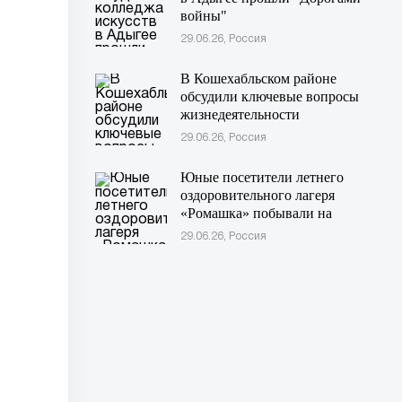
войны"
29.06.26, Россия
В Кошехабльском районе
обсудили ключевые вопросы
жизнедеятельности
муниципалитета
29.06.26, Россия
Юные посетители летнего
оздоровительного лагеря
«Ромашка» побывали на
экскурсии в Дондуковском
29.06.26, Россия
музее