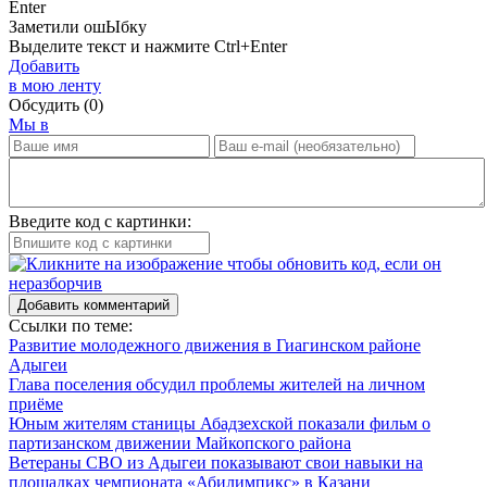
Enter
Заметили ош
Ы
бку
Выделите текст и нажмите
Ctrl+Enter
Добавить
в мою ленту
Обсудить
(0)
Мы в
Введите код с картинки:
Добавить комментарий
Ссылки по теме:
Развитие молодежного движения в Гиагинском районе
Адыгеи
Глава поселения обсудил проблемы жителей на личном
приёме
Юным жителям станицы Абадзехской показали фильм о
партизанском движении Майкопского района
Ветераны СВО из Адыгеи показывают свои навыки на
площадках чемпионата «Абилимпикс» в Казани