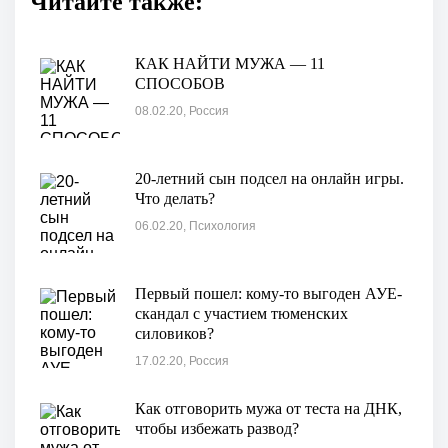
Читайте также:
КАК НАЙТИ МУЖА — 11
СПОСОБОВ
08.02.20, Россия
20-летний сын подсел на онлайн игры.
Что делать?
06.02.20, Психология
Первый пошел: кому-то выгоден АУЕ-
скандал с участием тюменских
силовиков?
17.02.20, Россия
Как отговорить мужа от теста на ДНК,
чтобы избежать развод?