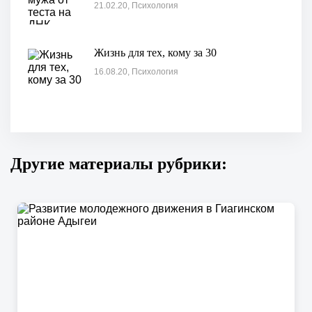
21.02.20, Психология
Жизнь для тех, кому за 30
16.08.20, Психология
Другие материалы рубрики: