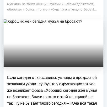
мужчины за таких женщин руками и ногами держаться,
оберегая и боясь, что кто-нибудь того и гляди отберет!...
Если сегодня от красавицы, умницы и прекрасной
хозяюшки уходит супруг, то у окружающих тот час
же возникает фраза «Хороших сегодня жён мужья
не бросают». Значит, что-то с этой женщиной не
так. Ну не бывает такого сегодня – «Она вся такая