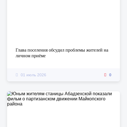
Глава поселения обсудил проблемы жителей на
личном приёме
01 июль 2026
0