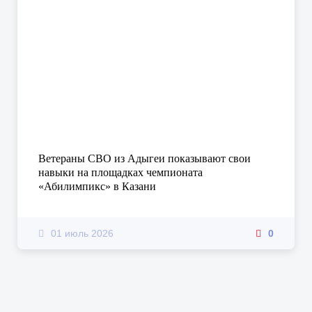
Ветераны СВО из Адыгеи показывают свои
навыки на площадках чемпионата
«Абилимпикс» в Казани
01 июль 2026
0