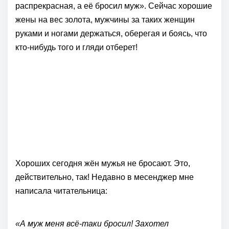
распрекрасная, а её бросил муж». Сейчас хорошие
жены на вес золота, мужчины за таких женщин
руками и ногами держаться, оберегая и боясь, что
кто-нибудь того и гляди отберет!
Хороших сегодня жён мужья не бросают. Это,
действительно, так! Недавно в месенджер мне
написала читательница:
«А муж меня всё-таки бросил! Захотел