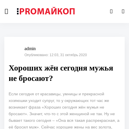
admin
Опубликовано: 12:03, 31 октябрь 2020
Хороших жён сегодня мужья
не бросают?
Если сегодня от красавицы, умницы и прекрасной
хозяюшки уходит супруг, то у окружающих тот час же
возникает фраза «Хороших сегодня жён мужья не
бросают». Значит, что-то с этой женщиной не так. Ну не
бывает такого сегодня – «Она вся такая распрекрасная, а
её бросил муж». Сейчас хорошие жены на вес золота,