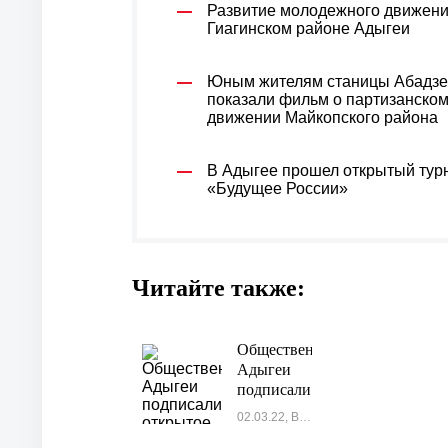
Развитие молодежного движени
Гиагинском районе Адыгеи
Юным жителям станицы Абадзе
показали фильм о партизанско
движении Майкопского района
В Адыгее прошел открытый тур
«Будущее России»
Читайте также:
Общественники
Адыгеи
подписали
открытое
02.03.22, Власть
обращение