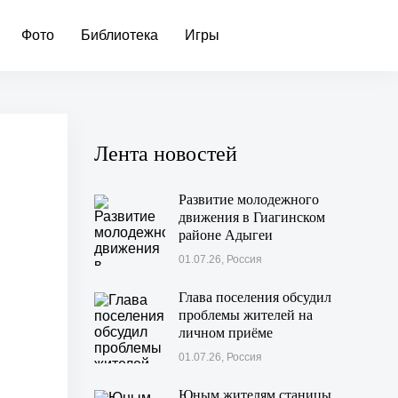
Фото
Библиотека
Игры
Лента новостей
Развитие молодежного
движения в Гиагинском
районе Адыгеи
01.07.26, Россия
Глава поселения обсудил
проблемы жителей на
личном приёме
01.07.26, Россия
Юным жителям станицы