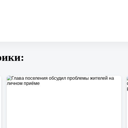
году
вырос в
1,6 раза и
превысил
7 трлн
рублей
рики: