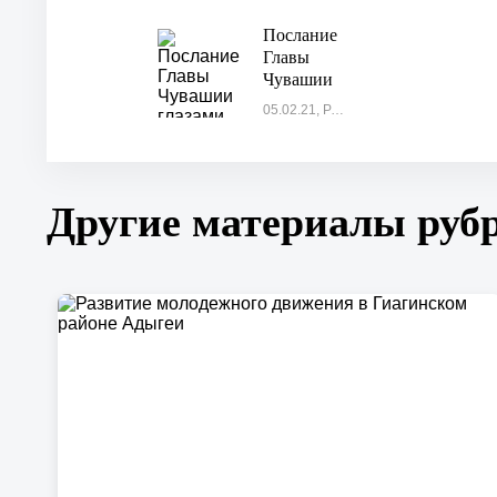
«Вместе с
Президентом
Послание
и
Главы
страной!»
Чувашии
глазами
05.02.21, Россия
чиновников
и народа
Другие материалы руб