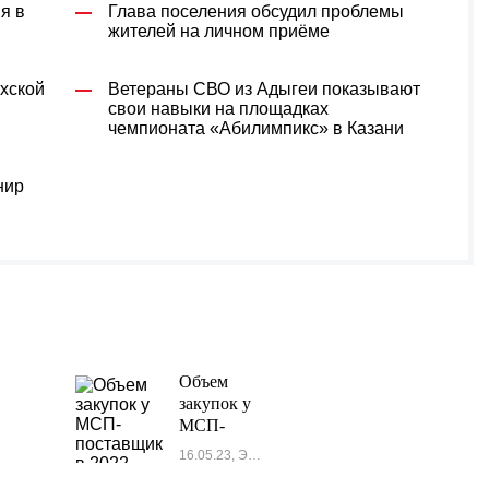
я в
Глава поселения обсудил проблемы
жителей на личном приёме
хской
Ветераны СВО из Адыгеи показывают
м
свои навыки на площадках
чемпионата «Абилимпикс» в Казани
нир
Объем
закупок у
МСП-
поставщиков
16.05.23, Экономика
в 2022