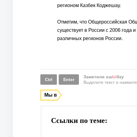
регионом Казбек Коджешау.
Отметим, что Общероссийская О
существует в России с 2006 года
различных регионов России.
Заметили ош
Ы
бку
Ctrl
Enter
Выделите текст и нажмит
Мы в
Ссылки по теме: