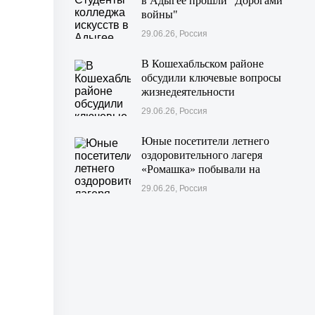
в Адыгее прошли "Дорогами
войны"
29.06.26, Россия
В Кошехабльском районе
обсудили ключевые вопросы
жизнедеятельности
муниципалитета
29.06.26, Россия
Юные посетители летнего
оздоровительного лагеря
«Ромашка» побывали на
экскурсии в Дондуковском
29.06.26, Россия
музее