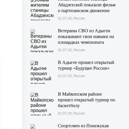
Абадзехской показали фильм
о партизанском движении
Майкопского района
01.07.26, Россия
Ветераны СВО из Адыгеи
показывают свои навыки на
площадках чемпионата
«Абилимпикс» в Казани
01.07.26, Россия
В Адыгее прошел открытый
турнир «Будущее России»
01.07.26, Россия
В Майкопском районе
прошел открытый турнир по
баскетболу
01.07.26, Россия
Спортсмен из Понежукая