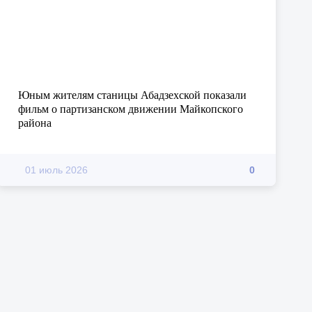
Юным жителям станицы Абадзехской показали
фильм о партизанском движении Майкопского
района
01 июль 2026
0